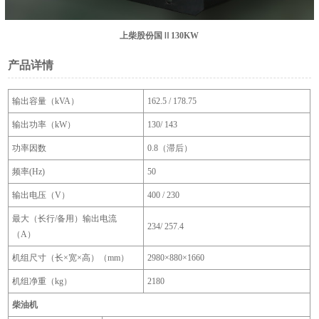
上柴股份国Ⅱ130KW
产品详情
输出容量（kVA）
162.5 / 178.75
输出功率（kW）
130/ 143
功率因数
0.8（滞后）
频率(Hz)
50
输出电压（V）
400 / 230
最大（长行/备用）输出电流
234/ 257.4
（A）
机组尺寸（长×宽×高）（mm）
2980×880×1660
机组净重（kg）
2180
柴油机