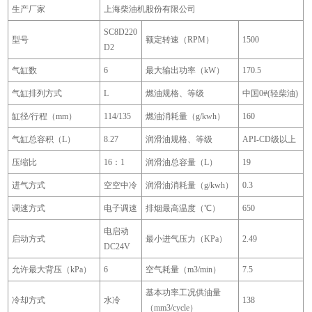
生产厂家
上海柴油机股份有限公司
SC8D220
型号
额定转速（RPM）
1500
D2
气缸数
6
最大输出功率（kW）
170.5
气缸排列方式
L
燃油规格、等级
中国0#(轻柴油)
缸径/行程（mm）
114/135
燃油消耗量（g/kwh）
160
气缸总容积（L）
8.27
润滑油规格、等级
API-CD级以上
压缩比
16：1
润滑油总容量（L）
19
进气方式
空空中冷
润滑油消耗量（g/kwh）
0.3
调速方式
电子调速
排烟最高温度（℃）
650
电启动
启动方式
最小进气压力（KPa）
2.49
DC24V
允许最大背压（kPa）
6
空气耗量（m3/min）
7.5
基本功率工况供油量
冷却方式
水冷
138
（mm3/cycle）