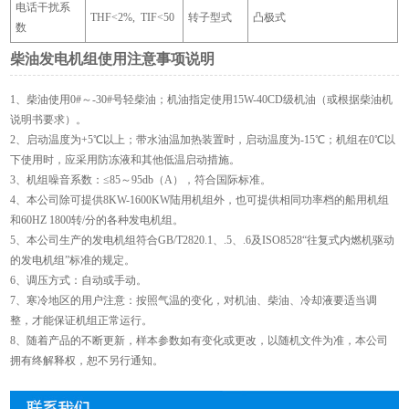
电话干扰系
THF<2%, TIF<50
转子型式
凸极式
数
柴油发电机组使用注意事项说明
1、柴油使用0#～-30#号轻柴油；机油指定使用15W-40CD级机油（或根据柴油机
说明书要求）。
2、启动温度为+5℃以上；带水油温加热装置时，启动温度为-15℃；机组在0℃以
下使用时，应采用防冻液和其他低温启动措施。
3、机组噪音系数：≤85～95db（A），符合国际标准。
4、本公司除可提供8KW-1600KW陆用机组外，也可提供相同功率档的船用机组
和60HZ 1800转/分的各种发电机组。
5、本公司生产的发电机组符合GB/T2820.1、.5、.6及ISO8528“往复式内燃机驱动
的发电机组”标准的规定。
6、调压方式：自动或手动。
7、寒冷地区的用户注意：按照气温的变化，对机油、柴油、冷却液要适当调
整，才能保证机组正常运行。
8、随着产品的不断更新，样本参数如有变化或更改，以随机文件为准，本公司
拥有终解释权，恕不另行通知。