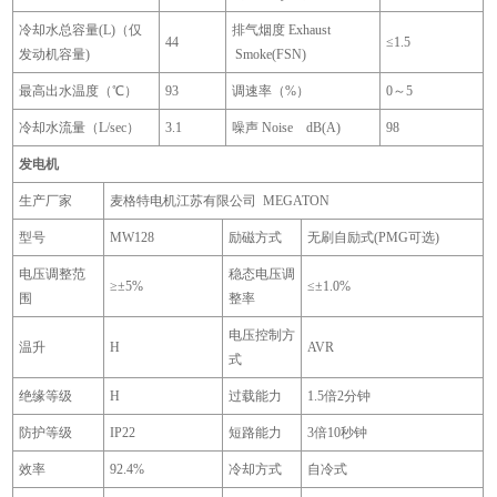
冷却水总容量(L)（仅
排气烟度 Exhaust
44
≤1.5
发动机容量)
Smoke(FSN)
最高出水温度（℃）
93
调速率（%）
0～5
冷却水流量（L/sec）
3.1
噪声 Noise dB(A)
98
发电机
生产厂家
麦格特电机江苏有限公司 MEGATON
型号
MW128
励磁方式
无刷自励式(PMG可选)
电压调整范
稳态电压调
≥±5%
≤±1.0%
围
整率
电压控制方
温升
H
AVR
式
绝缘等级
H
过载能力
1.5倍2分钟
防护等级
IP22
短路能力
3倍10秒钟
效率
92.4%
冷却方式
自冷式