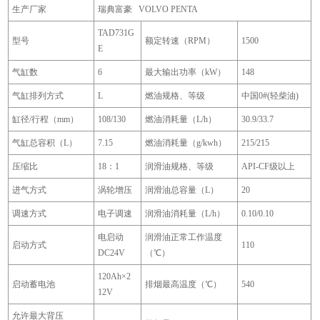
生产厂家
瑞典富豪 VOLVO PENTA
TAD731G
型号
额定转速（RPM）
1500
E
气缸数
6
最大输出功率（kW）
148
气缸排列方式
L
燃油规格、等级
中国0#(轻柴油)
缸径/行程（mm）
108/130
燃油消耗量（L/h）
30.9/33.7
气缸总容积（L）
7.15
燃油消耗量（g/kwh）
215/215
压缩比
18：1
润滑油规格、等级
API-CF级以上
进气方式
涡轮增压
润滑油总容量（L）
20
调速方式
电子调速
润滑油消耗量（L/h）
0.10/0.10
电启动
润滑油正常工作温度
启动方式
110
DC24V
（℃）
120Ah×2
启动蓄电池
排烟最高温度（℃）
540
12V
允许最大背压