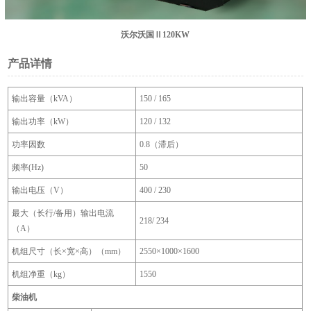
沃尔沃国Ⅱ120KW
产品详情
输出容量（kVA）
150 / 165
输出功率（kW）
120 / 132
功率因数
0.8（滞后）
频率(Hz)
50
输出电压（V）
400 / 230
最大（长行/备用）输出电流
218/ 234
（A）
机组尺寸（长×宽×高）（mm）
2550×1000×1600
机组净重（kg）
1550
柴油机