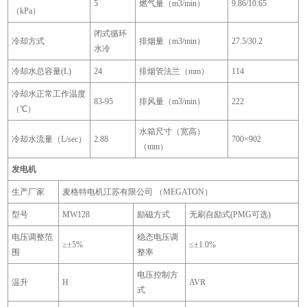
5
燃气量（m3/min）
9.86/10.65
（kPa）
闭式循环
冷却方式
排烟量（m3/min）
27.5/30.2
水冷
冷却水总容量(L)
24
排烟管法兰（mm）
114
冷却水正常工作温度
83-95
排风量（m3/min）
222
（℃）
水箱尺寸（宽高）
冷却水流量（L/sec）
2.88
700×902
（mm）
发电机
生产厂家
麦格特电机江苏有限公司 （MEGATON）
型号
MW128
励磁方式
无刷自励式(PMG可选)
电压调整范
稳态电压调
≥±5%
≤±1.0%
围
整率
电压控制方
温升
H
AVR
式