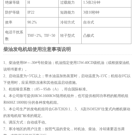
绝缘等级
H
过载能力
1.5倍2分钟
防护等级
IP22
短路能力
3倍10秒钟
效率
90.2%
冷却方式
自冷式
电话干扰系
THF<2%, TIF<50
转子型式
凸极式
数
柴油发电机组使用注意事项说明
1、柴油使用0#～-30#号轻柴油；机油指定使用15W-40CD级机油（或根据柴油机
说明书要求）。
2、启动温度为+5℃以上；带水油温加热装置时，启动温度为-15℃；机组在0℃以
下使用时，应采用防冻液和其他低温启动措施。
3、机组噪音系数：≤85～95db（A），符合国际标准。
4、本公司除可提供8KW-1600KW陆用机组外，也可提供相同功率档的船用机组
和60HZ 1800转/分的各种发电机组。
5、本公司生产的发电机组符合GB/T2820.1、.5、.6及ISO8528“往复式内燃机驱动
的发电机组”标准的规定。
6、调压方式：自动或手动。
7、寒冷地区的用户注意：按照气温的变化，对机油、柴油、冷却液要适当调