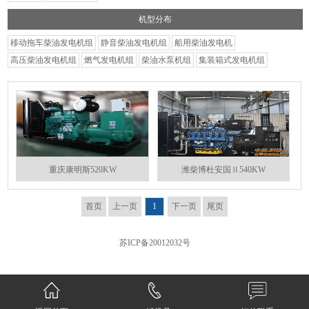
机型分布
移动拖车柴油发电机组
静音柴油发电机组
船用柴油发电机
高压柴油发电机组
燃气发电机组
柴油水泵机组
集装箱式发电机组
重庆康明斯520KW
潍柴博杜安国Ⅱ540KW
首页
上一页
1
下一页
尾页
苏ICP备20012032号