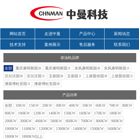
网站首页
走进中曼
产品中心
新闻动态
技术支持
案例展示
售后服务
联系我们
柴油机品牌
全部
重庆康明斯国Ⅲ
重庆康明斯国Ⅱ
东风康明斯国Ⅲ
东风康明斯国Ⅱ
沃尔沃国Ⅲ
沃尔沃国Ⅱ
玉柴国Ⅲ
玉柴国Ⅱ
上柴股份国Ⅲ
上柴股份国Ⅱ
潍柴博杜安国Ⅱ
潍柴博杜安国Ⅲ
产品功率
全部
10KW
15KW
20KW
30KW
40KW
50KW
60KW
70KW
80KW
90KW
100KW
120KW
140KW
150KW
160KW
170KW
180KW
200KW
300KW
400KW
500KW
600KW
700KW
800KW
900KW
1000KW
1100KW
1200KW
1300KW
1400KW
1500KW
1600KW
1800KW
1800KW以上