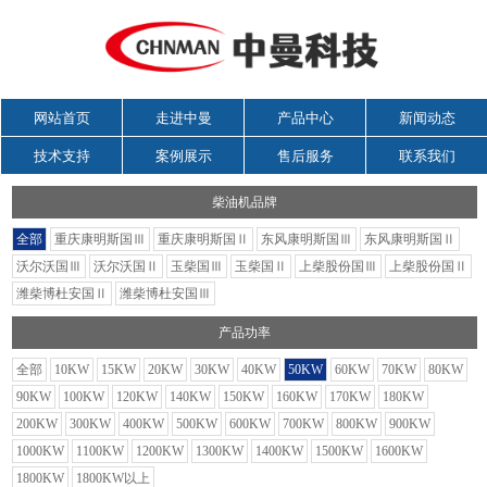
网站首页
走进中曼
产品中心
新闻动态
技术支持
案例展示
售后服务
联系我们
柴油机品牌
全部
重庆康明斯国Ⅲ
重庆康明斯国Ⅱ
东风康明斯国Ⅲ
东风康明斯国Ⅱ
沃尔沃国Ⅲ
沃尔沃国Ⅱ
玉柴国Ⅲ
玉柴国Ⅱ
上柴股份国Ⅲ
上柴股份国Ⅱ
潍柴博杜安国Ⅱ
潍柴博杜安国Ⅲ
产品功率
全部
10KW
15KW
20KW
30KW
40KW
50KW
60KW
70KW
80KW
90KW
100KW
120KW
140KW
150KW
160KW
170KW
180KW
200KW
300KW
400KW
500KW
600KW
700KW
800KW
900KW
1000KW
1100KW
1200KW
1300KW
1400KW
1500KW
1600KW
1800KW
1800KW以上