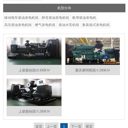
机型分布
移动拖车柴油发电机组
静音柴油发电机组
船用柴油发电机
高压柴油发电机组
燃气发电机组
柴油水泵机组
集装箱式发电机组
上柴股份国Ⅲ300KW
重庆康明斯国Ⅱ280KW
上柴股份国Ⅱ280KW
首页
上一页
1
下一页
尾页