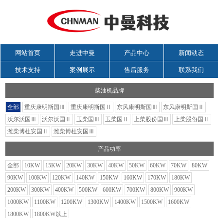
网站首页
走进中曼
产品中心
新闻动态
技术支持
案例展示
售后服务
联系我们
柴油机品牌
全部
重庆康明斯国Ⅲ
重庆康明斯国Ⅱ
东风康明斯国Ⅲ
东风康明斯国Ⅱ
沃尔沃国Ⅲ
沃尔沃国Ⅱ
玉柴国Ⅲ
玉柴国Ⅱ
上柴股份国Ⅲ
上柴股份国Ⅱ
潍柴博杜安国Ⅱ
潍柴博杜安国Ⅲ
产品功率
全部
10KW
15KW
20KW
30KW
40KW
50KW
60KW
70KW
80KW
90KW
100KW
120KW
140KW
150KW
160KW
170KW
180KW
200KW
300KW
400KW
500KW
600KW
700KW
800KW
900KW
1000KW
1100KW
1200KW
1300KW
1400KW
1500KW
1600KW
1800KW
1800KW以上