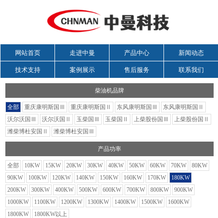
网站首页
走进中曼
产品中心
新闻动态
技术支持
案例展示
售后服务
联系我们
柴油机品牌
全部
重庆康明斯国Ⅲ
重庆康明斯国Ⅱ
东风康明斯国Ⅲ
东风康明斯国Ⅱ
沃尔沃国Ⅲ
沃尔沃国Ⅱ
玉柴国Ⅲ
玉柴国Ⅱ
上柴股份国Ⅲ
上柴股份国Ⅱ
潍柴博杜安国Ⅱ
潍柴博杜安国Ⅲ
产品功率
全部
10KW
15KW
20KW
30KW
40KW
50KW
60KW
70KW
80KW
90KW
100KW
120KW
140KW
150KW
160KW
170KW
180KW
200KW
300KW
400KW
500KW
600KW
700KW
800KW
900KW
1000KW
1100KW
1200KW
1300KW
1400KW
1500KW
1600KW
1800KW
1800KW以上