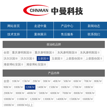
网站首页
走进中曼
产品中心
新闻动态
技术支持
案例展示
售后服务
联系我们
柴油机品牌
全部
重庆康明斯国Ⅲ
重庆康明斯国Ⅱ
东风康明斯国Ⅲ
东风康明斯国Ⅱ
沃尔沃国Ⅲ
沃尔沃国Ⅱ
玉柴国Ⅲ
玉柴国Ⅱ
上柴股份国Ⅲ
上柴股份国Ⅱ
潍柴博杜安国Ⅱ
潍柴博杜安国Ⅲ
产品功率
全部
10KW
15KW
20KW
30KW
40KW
50KW
60KW
70KW
80KW
90KW
100KW
120KW
140KW
150KW
160KW
170KW
180KW
200KW
300KW
400KW
500KW
600KW
700KW
800KW
900KW
1000KW
1100KW
1200KW
1300KW
1400KW
1500KW
1600KW
1800KW
1800KW以上