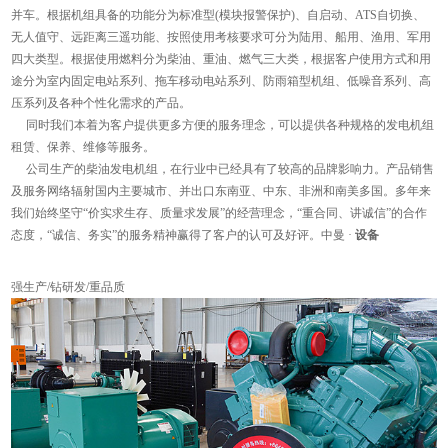
并车。根据机组具备的功能分为标准型(模块报警保护)、自启动、ATS自切换、
无人值守、远距离三遥功能、按照使用考核要求可分为陆用、船用、渔用、军用
四大类型。根据使用燃料分为柴油、重油、燃气三大类，根据客户使用方式和用
途分为室内固定电站系列、拖车移动电站系列、防雨箱型机组、低噪音系列、高
压系列及各种个性化需求的产品。
同时我们本着为客户提供更多方便的服务理念，可以提供各种规格的发电机组
租赁、保养、维修等服务。
公司生产的柴油发电机组，在行业中已经具有了较高的品牌影响力。产品销售
及服务网络辐射国内主要城市、并出口东南亚、中东、非洲和南美多国。多年来
我们始终坚守“价实求生存、质量求发展”的经营理念，“重合同、讲诚信”的合作
态度，“诚信、务实”的服务精神赢得了客户的认可及好评。中曼 ·
设备
强生产/钻研发/重品质